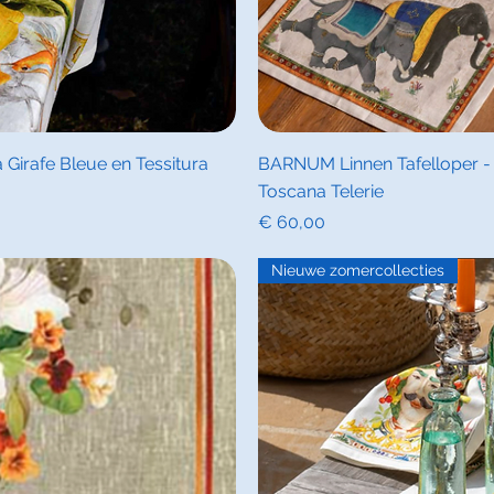
icht
Sne
 Girafe Bleue en Tessitura
BARNUM Linnen Tafelloper - L
Toscana Telerie
Prijs
€ 60,00
Nieuwe zomercollecties