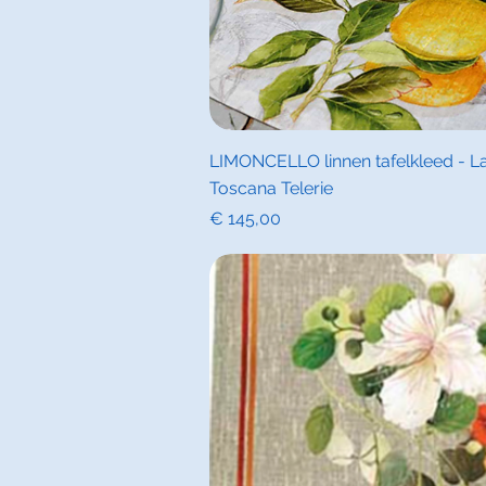
Snel overz
LIMONCELLO linnen tafelkleed - La
Toscana Telerie
Prijs
€ 145,00