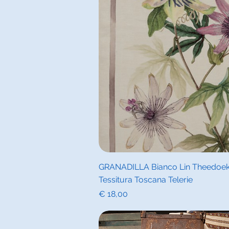
Snel overz
GRANADILLA Bianco Lin Theedoek 
Tessitura Toscana Telerie
Prijs
€ 18,00