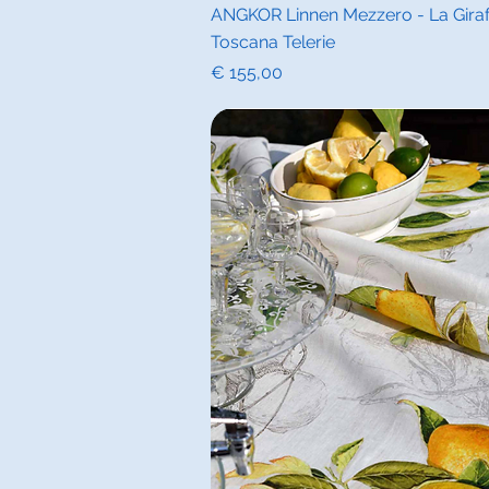
Snel overz
ANGKOR Linnen Mezzero - La Giraf
Toscana Telerie
Prijs
€ 155,00