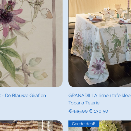
icht
Sne
- De Blauwe Giraf en
GRANADILLA linnen tafelkleed
Tocana Telerie
Normale prijs
Verkoopprijs
€ 145,00
€ 130,50
Goede deal!