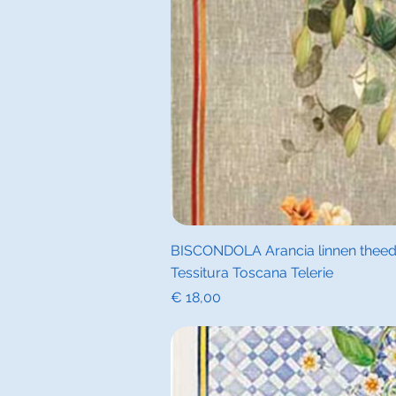
Snel overz
BISCONDOLA Arancia linnen theedo
Tessitura Toscana Telerie
Prijs
€ 18,00