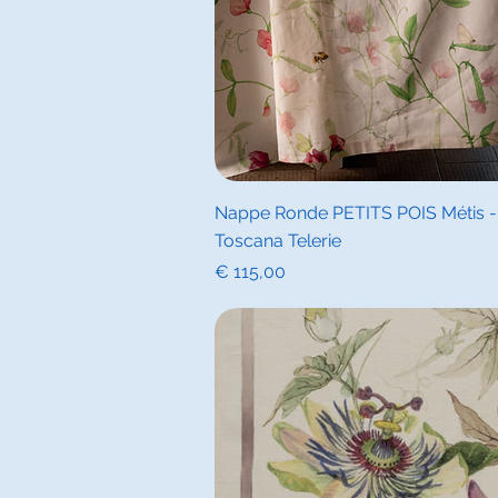
Snel overz
Nappe Ronde PETITS POIS Métis - L
Toscana Telerie
Prijs
€ 115,00