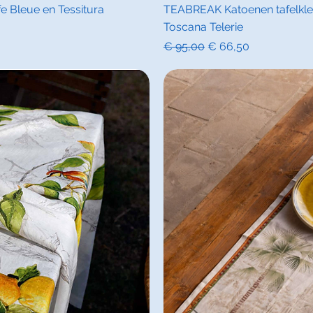
icht
Sne
e Bleue en Tessitura
TEABREAK Katoenen tafelklee
Toscana Telerie
Normale prijs
Verkoopprijs
€ 95,00
€ 66,50