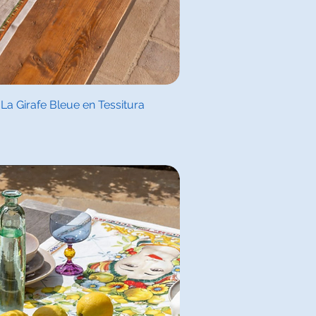
l overzicht
a Girafe Bleue en Tessitura