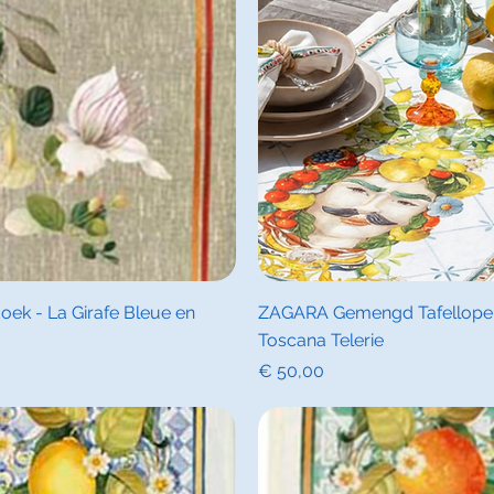
icht
Sne
ek - La Girafe Bleue en
ZAGARA Gemengd Tafelloper -
Toscana Telerie
Prijs
€ 50,00