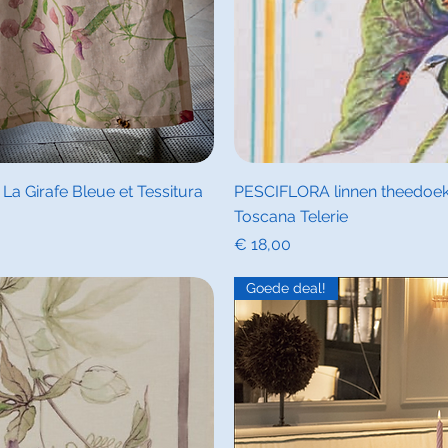
icht
Sne
a Girafe Bleue et Tessitura
PESCIFLORA linnen theedoek 
Toscana Telerie
Prijs
€ 18,00
Goede deal!