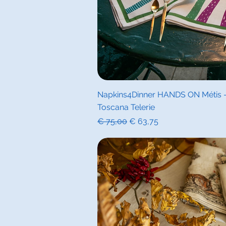
Snel overz
Napkins4Dinner HANDS ON Métis - 
Toscana Telerie
Normale prijs
Verkoopprijs
€ 75,00
€ 63,75