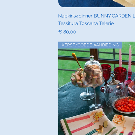
Snel overz
Napkins4dinner BUNNY GARDEN Lin
Tessitura Toscana Telerie
Prijs
€ 80,00
KERST/GOEDE AANBIEDING