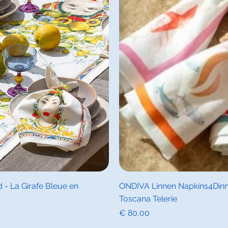
icht
Sne
 La Girafe Bleue en
ONDIVA Linnen Napkins4Dinner
Toscana Telerie
Prijs
€ 80,00