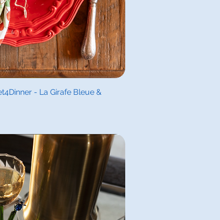
l overzicht
4Dinner - La Girafe Bleue &