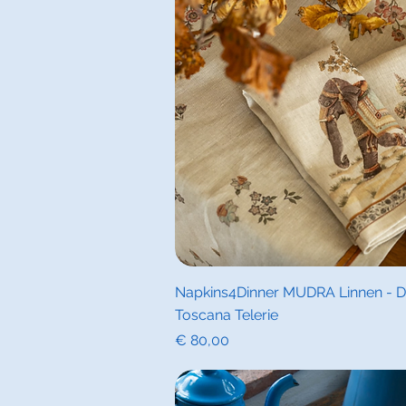
Snel overz
Napkins4Dinner MUDRA Linnen - De
Toscana Telerie
Prijs
€ 80,00