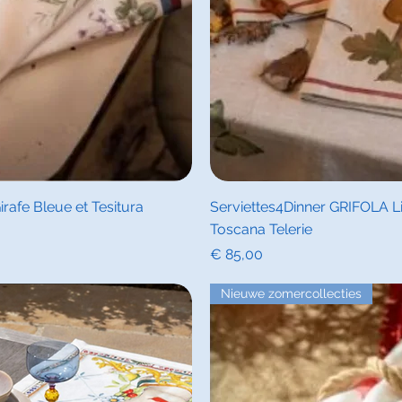
icht
Sne
rafe Bleue et Tesitura
Serviettes4Dinner GRIFOLA Lin
Toscana Telerie
Prijs
€ 85,00
Nieuwe zomercollecties