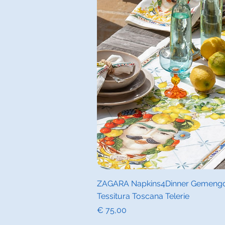
Snel overz
ZAGARA Napkins4Dinner Gemengd -
Tessitura Toscana Telerie
Prijs
€ 75,00