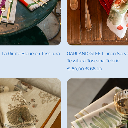
icht
Sne
La Girafe Bleue en Tessitura
GARLAND GLEE Linnen Servet
Tessitura Toscana Telerie
Normale prijs
Verkoopprijs
€ 80,00
€ 68,00