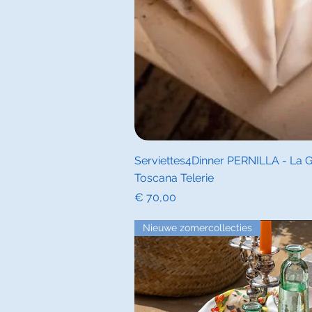
Snel overz
Serviettes4Dinner PERNILLA - La Gi
Toscana Telerie
Prijs
€ 70,00
Nieuwe zomercollecties