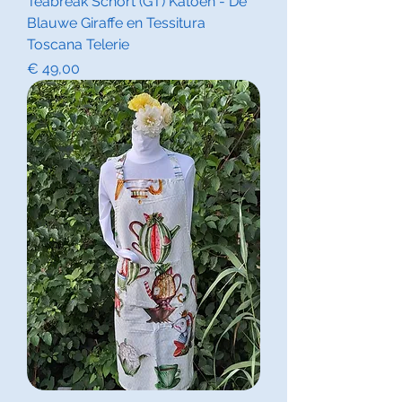
Teabreak Schort (GT) Katoen - De
Blauwe Giraffe en Tessitura
Toscana Telerie
Prijs
€ 49,00