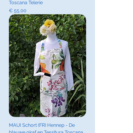
Toscana Telerie
Prijs
€ 55,00
MAUI Schort (FR) Hennep - De
blauwe giraf en Tessitura Toscana