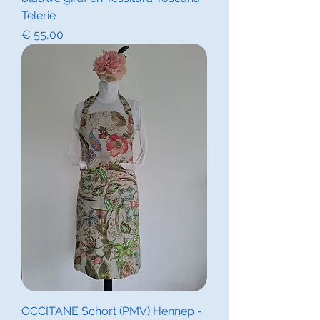
Telerie
Prijs
€ 55,00
OCCITANE Schort (PMV) Hennep -