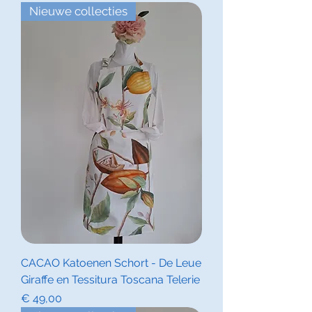
Nieuwe collecties
CACAO Katoenen Schort - De Leue
Giraffe en Tessitura Toscana Telerie
Prijs
€ 49,00