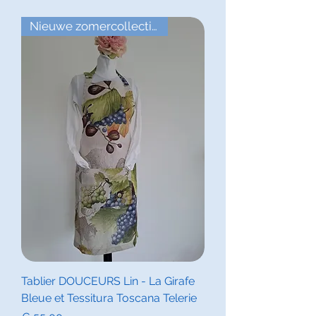
Nieuwe zomercollecties
Tablier DOUCEURS Lin - La Girafe
Bleue et Tessitura Toscana Telerie