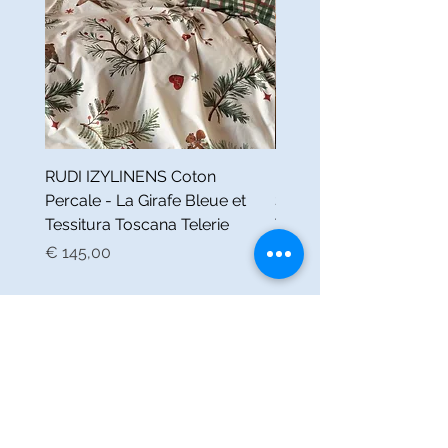
RUDI IZYLINENS Coton
IZYLINENS MOMO Cot
Percale - La Girafe Bleue et
Satiné - La Girafe Bleue
Tessitura Toscana Telerie
Tessitura Toscana Tel.
Prijs
Prijs
€ 145,00
€ 145,00
LA GIRAFE BLEUE
Huishoudlinnen voor elegante
interieurs van TESSITURA
TOSCANA TELERIE