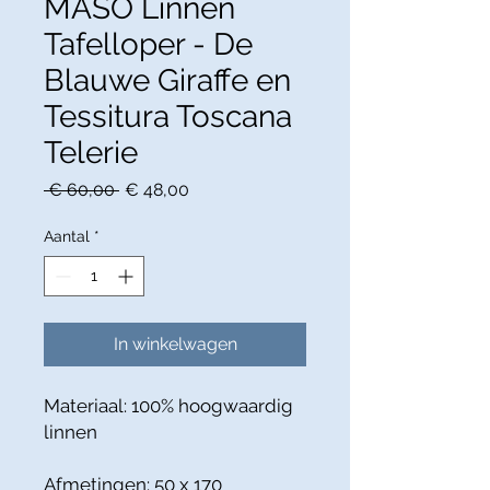
MASO Linnen
Tafelloper - De
Blauwe Giraffe en
Tessitura Toscana
Telerie
Normale
Verkoopprijs
 € 60,00 
€ 48,00
prijs
Aantal
*
In winkelwagen
Materiaal: 100% hoogwaardig
linnen
Afmetingen: 50 x 170