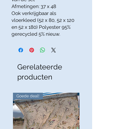
Afmetingen: 37 x 48
Ook verkrijgbaar als
vloerkleed (52 x 80, 52 x 120
en 52 x 180) Polyester 95%
gerecycled 5% nieuw.
Gerelateerde
producten
Goede deal!
Goede deal!