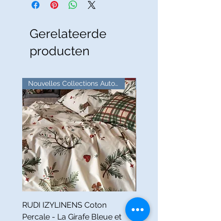
Gerelateerde
producten
Nouvelles Collections Automne
RUDI IZYLINENS Coton
IZYLINENS MOMO Cot
Percale - La Girafe Bleue et
Satiné - La Girafe Bleue