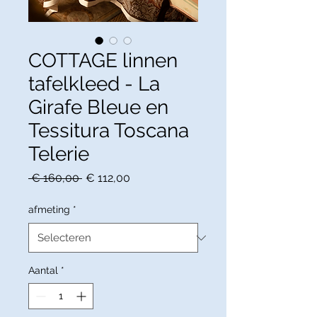
COTTAGE linnen
tafelkleed - La
Girafe Bleue en
Tessitura Toscana
Telerie
Normale
Verkoopprijs
 € 160,00 
€ 112,00
prijs
afmeting
*
Aantal
*