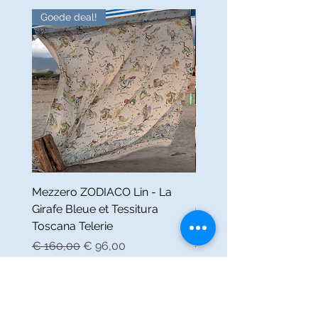
Goede deal!
Goede deal!
Mezzero ZODIACO Lin - La
Nappe FABULEUX Lin -
Girafe Bleue et Tessitura
Girafe Bleue et Tessitur
Toscana Telerie
Toscana Telerie
Normale prijs
Verkoopprijs
Normale prijs
€ 160,00
€ 96,00
€ 160,00
LA GIRAFE BLEUE