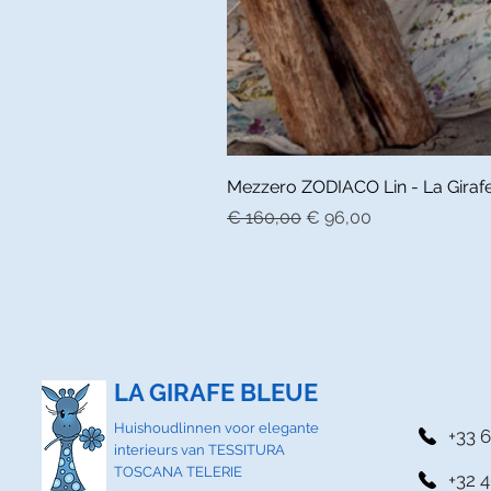
Mezzero ZODIACO Lin - La Girafe 
Normale prijs
Verkoopprijs
€ 160,00
€ 96,00
LA GIRAFE BLEUE
Huishoudlinnen voor elegante
+33 6
interieurs van TESSITURA
TOSCANA TELERIE
+32 4