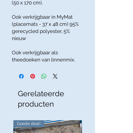
(50 x 170 cm).
Ook verkrijgbaar in MyMat
(placemats - 37 x 48 cm) 95%
gerecycled polyester, 5%
nieuw
Ook verkrijgbaar als
theedoeken van linnenmix.
Gerelateerde
producten
Goede deal!
Goede deal!