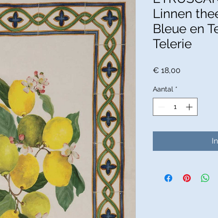
Linnen the
Bleue en T
Telerie
Prijs
€ 18,00
Aantal
*
I