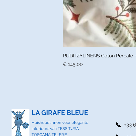
RUDI IZYLINENS Coton Percale - L
Prijs
€ 145,00
LA GIRAFE BLEUE
Huishoudlinnen voor elegante
+33 6
interieurs van TESSITURA
TOSCANA TELERIE