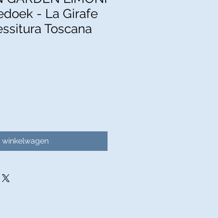
edoek - La Girafe
essitura Toscana
n winkelwagen