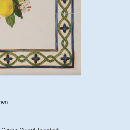
nnen
n Garden Girasoli theedoek