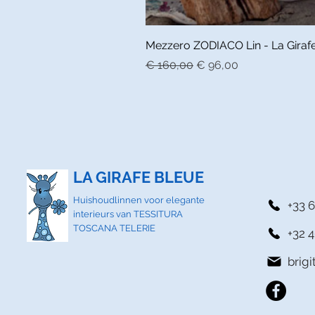
Mezzero ZODIACO Lin - La Girafe 
Normale prijs
Verkoopprijs
€ 160,00
€ 96,00
LA GIRAFE BLEUE
Huishoudlinnen voor elegante
+33 6
interieurs van TESSITURA
TOSCANA TELERIE
+32 4
brig