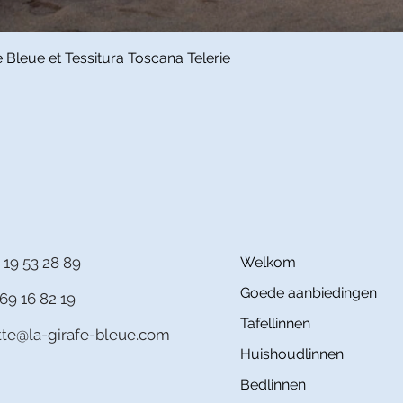
Snel overzicht
Bleue et Tessitura Toscana Telerie
 19 53 28 89
Welkom
Goede aanbiedingen
69 16 82 19
Tafellinnen
itte@la-girafe-bleue.com
Huishoudlinnen
Bedlinnen