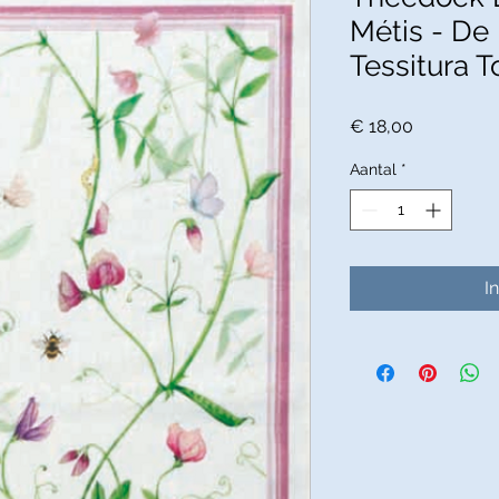
Métis - De
Tessitura T
Prijs
€ 18,00
Aantal
*
I