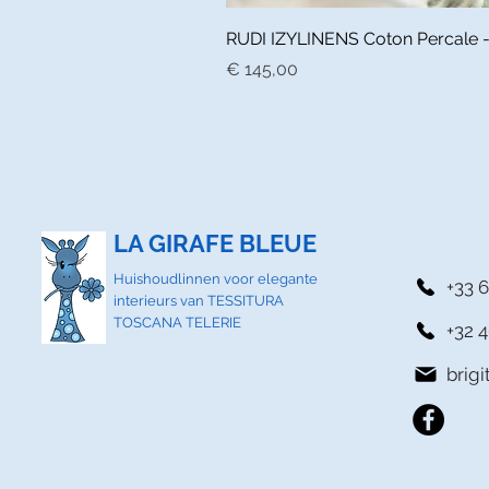
RUDI IZYLINENS Coton Percale - L
Prijs
€ 145,00
LA GIRAFE BLEUE
Huishoudlinnen voor elegante
+33 6
interieurs van TESSITURA
TOSCANA TELERIE
+32 4
brig