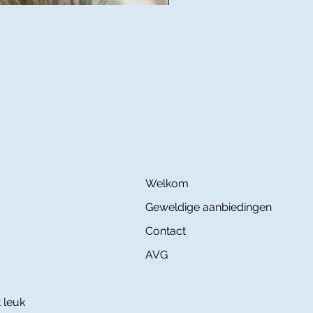
IZYLINENS MOMO Coton Satin
Prijs
€ 145,00
Welkom
Geweldige aanbiedingen
Contact
AVG
 leuk