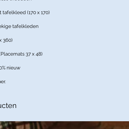
 tafelkleed (170 x 170)
ekige tafelkleden
x 360)
(Placemats 37 x 48)
20% nieuw
er.
ucten