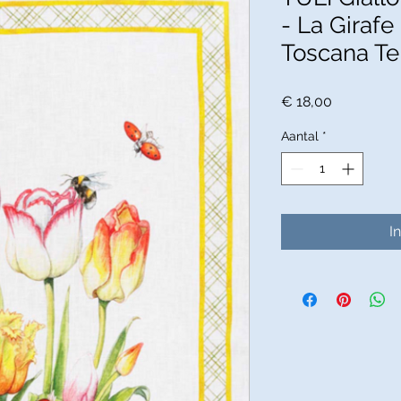
- La Girafe
Toscana Te
Prijs
€ 18,00
Aantal
*
I