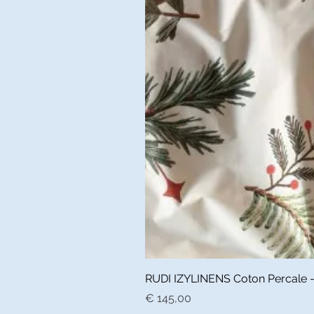
RUDI IZYLINENS Coton Percale - L
Prijs
€ 145,00