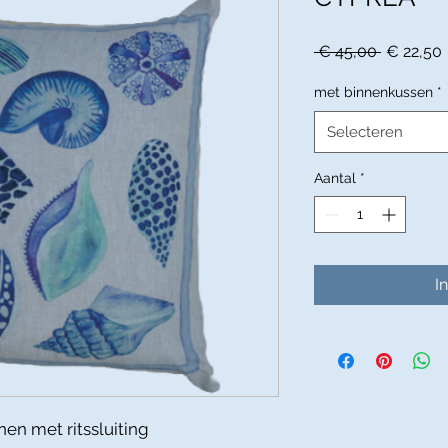
Normale
 € 45,00 
€ 22,50
prijs
met binnenkussen
*
Selecteren
Aantal
*
I
en met ritssluiting