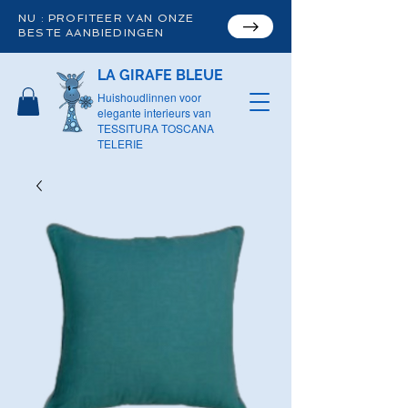
NU : PROFITEER VAN ONZE
BESTE AANBIEDINGEN
LA GIRAFE BLEUE
Huishoudlinnen voor
elegante interieurs van
TESSITURA TOSCANA
TELERIE