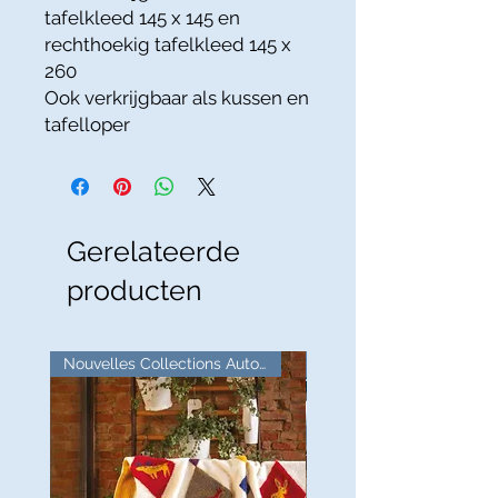
tafelkleed
145 x 145 en
rechthoekig tafelkleed 145 x
260
Ook verkrijgbaar als kussen en
tafelloper
Gerelateerde
producten
Nouvelles Collections Automne
Goede deal!