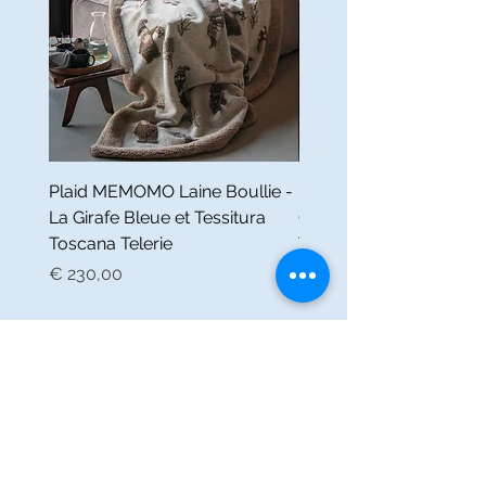
Plaid MEMOMO Laine Boullie -
Plaid ILIAN Laine Bouilli
La Girafe Bleue et Tessitura
Girafe Bleue et Tessitur
Toscana Telerie
Toscana Telerie
Prijs
Prijs
€ 230,00
€ 230,00
LA GIRAFE BLEUE
Huishoudlinnen voor elegante
interieurs van TESSITURA
TOSCANA TELERIE