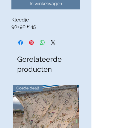
In winkelwagen
Kleedje
90x90 €45
Gerelateerde
producten
Goede deal!
Goede deal!