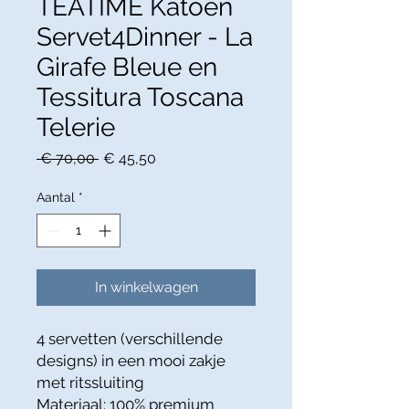
TEATIME Katoen
Servet4Dinner - La
Girafe Bleue en
Tessitura Toscana
Telerie
Normale
Verkoopprijs
 € 70,00 
€ 45,50
prijs
Aantal
*
In winkelwagen
4 servetten (verschillende
designs) in een mooi zakje
met ritssluiting
Materiaal: 100% premium