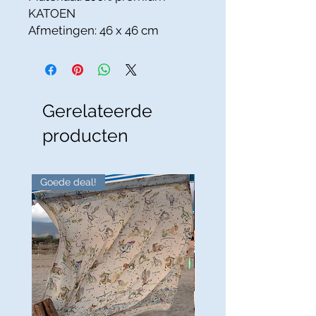
KATOEN
Afmetingen: 46 x 46 cm
Gerelateerde
producten
Goede deal!
Goede deal!