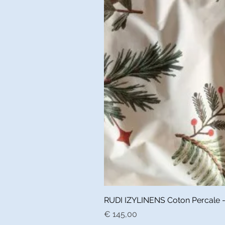
RUDI IZYLINENS Coton Percale - L
Prijs
€ 145,00