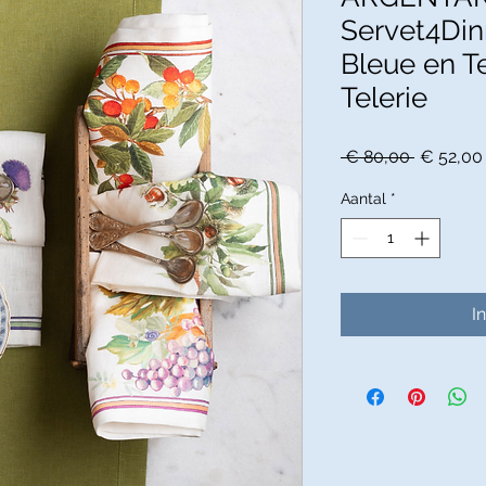
Servet4Dinn
Bleue en T
Telerie
Normale
 € 80,00 
€ 52,00
prijs
Aantal
*
I