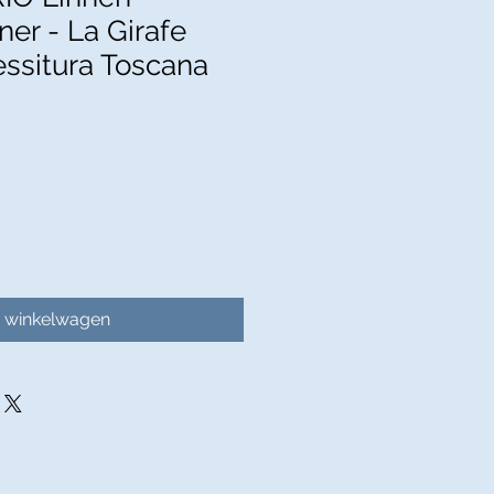
er - La Girafe
essitura Toscana
Verkoopprijs
n winkelwagen