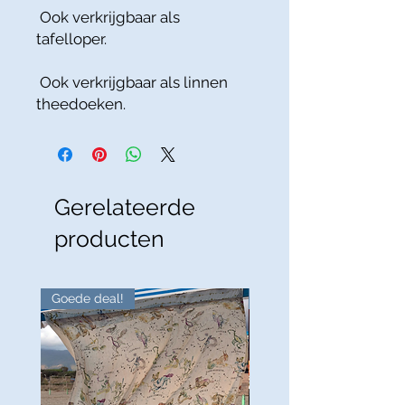
Ook verkrijgbaar als
tafelloper.
Ook verkrijgbaar als linnen
theedoeken.
Gerelateerde
producten
Goede deal!
Goede deal!