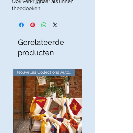
Ook verkrijgbaar als linnen
theedoeken.
Gerelateerde
producten
Nouvelles Collections Automne
Goede deal!