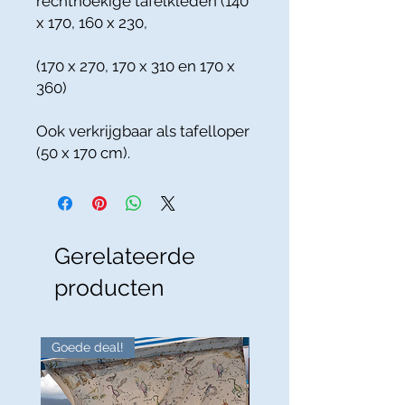
rechthoekige tafelkleden (140
x 170, 160 x 230,
(170 x 270, 170 x 310 en 170 x
360)
Ook verkrijgbaar als tafelloper
(50 x 170 cm).
Gerelateerde
producten
Goede deal!
Goede deal!