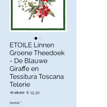
ETOILE Linnen
Groene Theedoek
- De Blauwe
Giraffe en
Tessitura Toscana
Telerie
Normale
Verkoopprijs
 € 18,00 
€ 15,30
prijs
Aantal
*