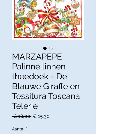
MARZAPEPE
Palinne linnen
theedoek - De
Blauwe Giraffe en
Tessitura Toscana
Telerie
Normale
Verkoopprijs
 € 18,00 
€ 15,30
prijs
Aantal
*