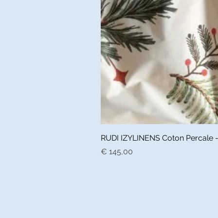
RUDI IZYLINENS Coton Percale - L
Prijs
€ 145,00