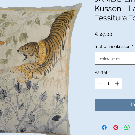
Kussen - L
Tessitura T
Prijs
€ 49,00
met binnenkussen
*
Selecteren
Aantal
*
I