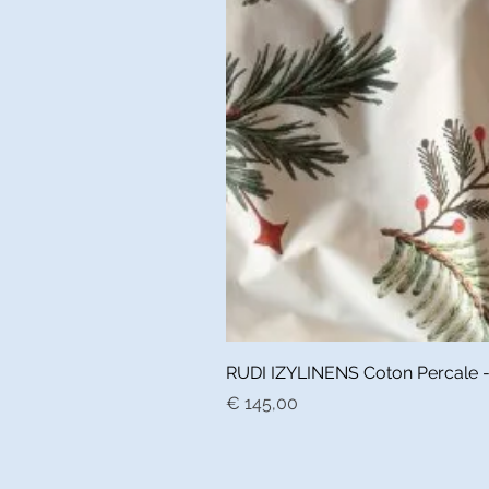
RUDI IZYLINENS Coton Percale - L
Prijs
€ 145,00