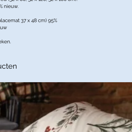
% nieuw.
placemat 37 x 48 cm) 95%
euw
eken.
ucten