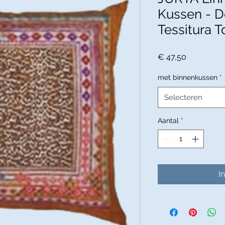
Kussen - D
Tessitura T
Prijs
€ 47,50
met binnenkussen
*
Selecteren
Aantal
*
I