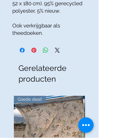
52 x 180 cm). 95% gerecycled
polyester, 5% nieuw.
Ook verkrijgbaar als
theedoeken.
Gerelateerde
producten
Goede deal!
Goede deal!