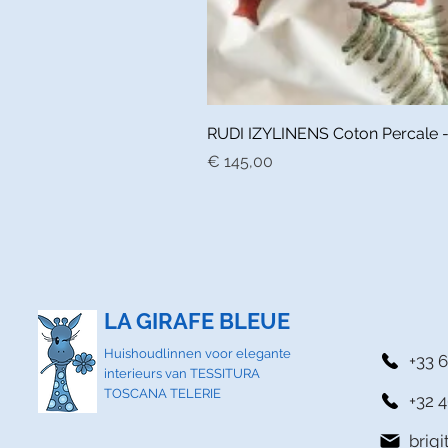
RUDI IZYLINENS Coton Percale - L
Prijs
€ 145,00
LA GIRAFE BLEUE
Huishoudlinnen voor elegante
+33 6
interieurs van TESSITURA
TOSCANA TELERIE
+32 4
brig