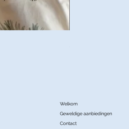
IZYLINENS MOMO Coton Satin
Prijs
€ 145,00
Welkom
Geweldige aanbiedingen
Contact