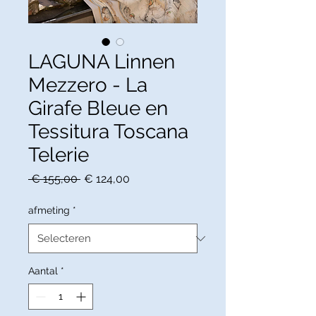
LAGUNA Linnen
Mezzero - La
Girafe Bleue en
Tessitura Toscana
Telerie
Normale
Verkoopprijs
 € 155,00 
€ 124,00
prijs
afmeting
*
Aantal
*