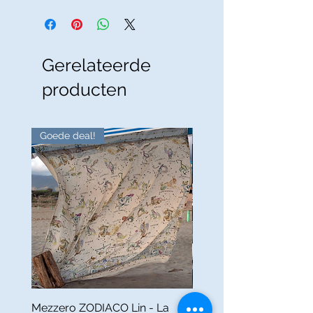
Gerelateerde
producten
Goede deal!
Goede deal!
Mezzero ZODIACO Lin - La
Nappe FABULEUX Lin -