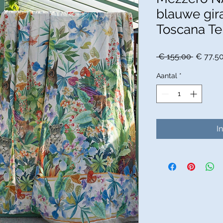
blauwe gira
Toscana Te
Normal
 € 155,00 
€ 77,5
prijs
Aantal
*
I