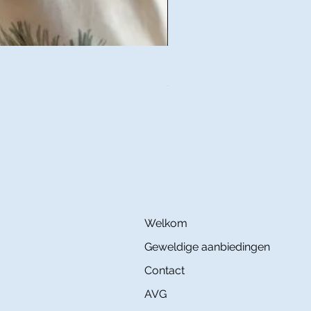
IZYLINENS MOMO Coton Satin
Prijs
€ 145,00
Welkom
Geweldige aanbiedingen
Contact
AVG