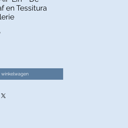
f en Tessitura
lerie
e
Verkoopprijs
0
n winkelwagen