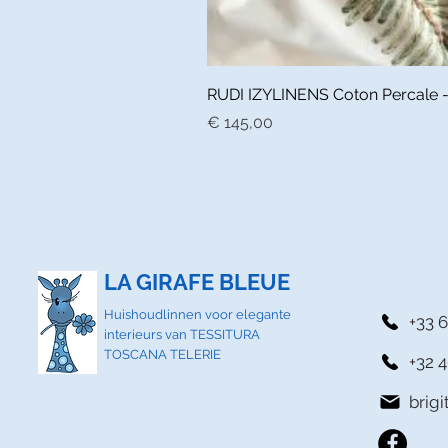
RUDI IZYLINENS Coton Percale - L
Prijs
€ 145,00
LA GIRAFE BLEUE
Huishoudlinnen voor elegante
+33 6
interieurs van TESSITURA
TOSCANA TELERIE
+32 4
brig