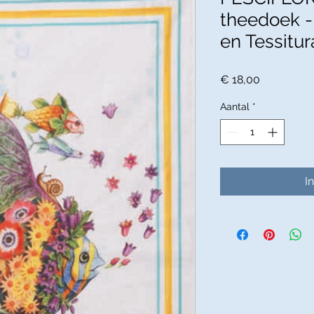
theedoek -
en Tessitur
Prijs
€ 18,00
Aantal
*
I