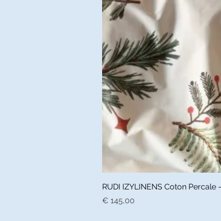
RUDI IZYLINENS Coton Percale - L
Prijs
€ 145,00