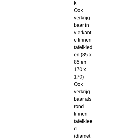
k
Ook
verkrijg
baar in
vierkant
e linnen
tafelkled
en (85 x
85 en
170 x
170)
Ook
verkrijg
baar als
rond
linnen
tafelklee
d
(diamet