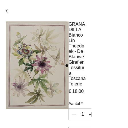
GRANA
DILLA
Bianco
Lin
Theedo
ek - De
Blauwe
Giraf en
Tessitur
a
Toscana
Telerie
Prijs
€ 18,00
Aantal
*