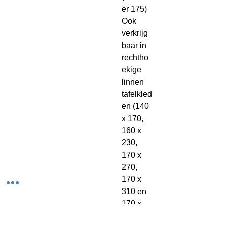
er 175)
Ook
verkrijg
baar in
rechtho
ekige
linnen
tafelkled
en (140
x 170,
160 x
230,
170 x
270,
170 x
310 en
170 x
360)