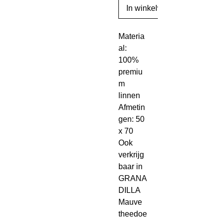
In winkelwagen
Materia
al:
100%
premiu
m
linnen
Afmetin
gen: 50
x 70
Ook
verkrijg
baar in
GRANA
DILLA
Mauve
theedoe