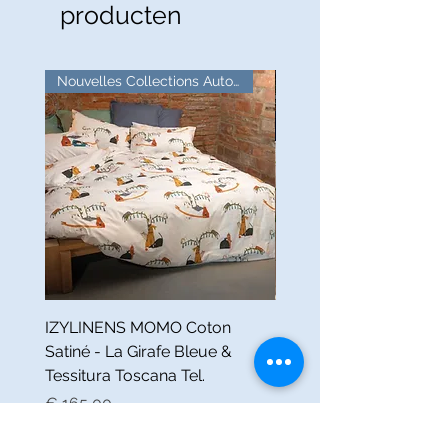
producten
Nouvelles Collections Automne
IZYLINENS MOMO Coton
Nappe Ronde PETITS 
Satiné - La Girafe Bleue &
Métis - La Girafe Bleue 
Tessitura Toscana Tel.
Tessitura Toscana Teler
Prijs
Prijs
€ 165,00
€ 115,00