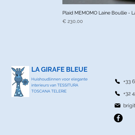
Plaid MEMOMO Laine Boullie - La 
Prijs
€ 230,00
LA GIRAFE BLEUE
Huishoudlinnen voor elegante
+33 6
interieurs van TESSITURA
TOSCANA TELERIE
+32 4
brig