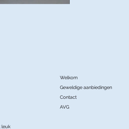
Plaid ILIAN Laine Bouillie - 
Prijs
€ 230,00
Welkom
Geweldige aanbiedingen
Contact
AVG
 leuk