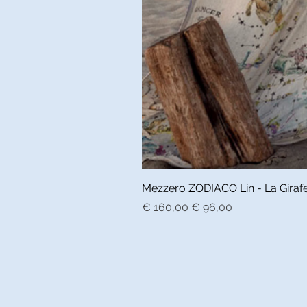
Mezzero ZODIACO Lin - La Girafe 
Normale prijs
Verkoopprijs
€ 160,00
€ 96,00