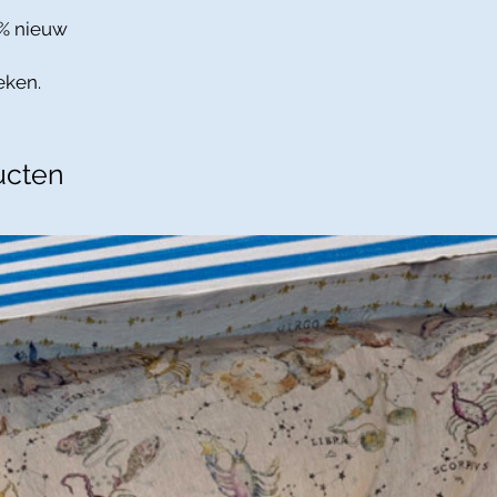
5% nieuw
eken.
ucten