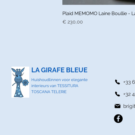
Plaid MEMOMO Laine Boullie - La 
Prijs
€ 230,00
LA GIRAFE BLEUE
Huishoudlinnen voor elegante
+33 6
interieurs van TESSITURA
TOSCANA TELERIE
+32 4
brig