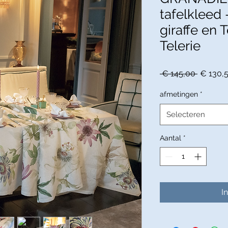
tafelkleed
giraffe en 
Telerie
Normal
 € 145,00 
€ 130,
prijs
afmetingen
*
Selecteren
Aantal
*
I