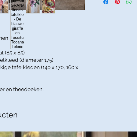
nnen
t (85 x 85)
felkleed (diameter 175)
kige tafelkleden (140 x 170, 160 x
per en theedoeken.
ucten