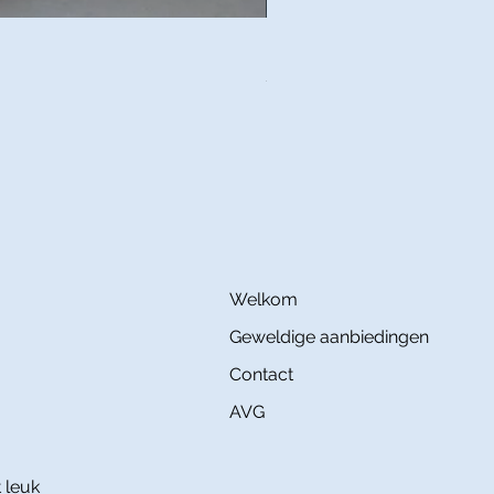
Plaid ILIAN Laine Bouillie - 
Prijs
€ 230,00
Welkom
Geweldige aanbiedingen
Contact
AVG
 leuk