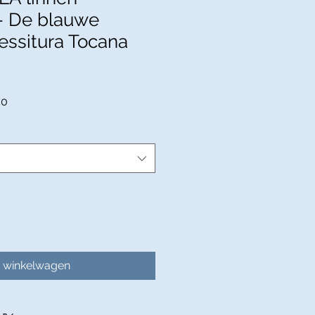
 - De blauwe
Tessitura Tocana
e
Verkoopprijs
50
n winkelwagen