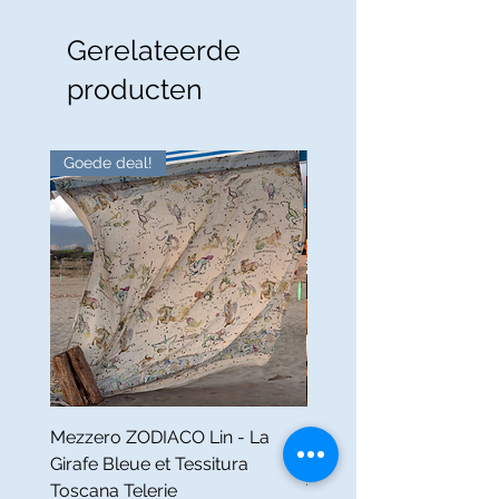
Gerelateerde
producten
Goede deal!
Goede deal!
Mezzero ZODIACO Lin - La
Nappe FABULEUX Lin -
Girafe Bleue et Tessitura
Girafe Bleue et Tessitur
Toscana Telerie
Toscana Telerie